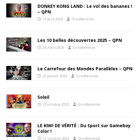
DONKEY KONG LAND : Le vol des bananes !
– QPN
11 avril 2026
GrosNenesse
Les 10 belles découvertes 2025 – QPN
26 mars 2026
GrosNenesse
Le Carrefour des Mondes Parallèles – QPN
22 janvier 2026
GrosNenesse
Soleil
15 octobre 2025
GrosNenesse
LE KIWI DE VÉRITÉ : Du Sport sur Gameboy
Color !
12 octobre 2025
GrosNenesse