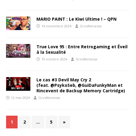
MARIO PAINT : Le Kiwi Ultime ! – QPN
14 novembre 2024
GrosNenesse
True Love 95 : Entre Retrogaming et Éveil
à la Sexualité
19 octobre 2024
GrosNenesse
Le cas #3 Devil May Cry 2
(feat. ‪@PsykoSeb‬, ‪@GuiDaFunkyMan‬ et
Rincevent de Backup Memory Cartridge)
12 mai 2024
GrosNenesse
1
2
…
5
»