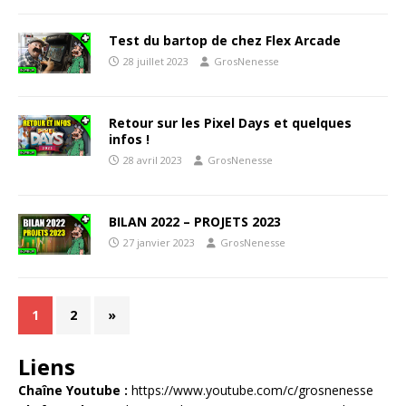
Test du bartop de chez Flex Arcade
28 juillet 2023
GrosNenesse
Retour sur les Pixel Days et quelques
infos !
28 avril 2023
GrosNenesse
BILAN 2022 – PROJETS 2023
27 janvier 2023
GrosNenesse
1
2
»
Liens
Chaîne Youtube :
https://www.youtube.com/c/grosnenesse