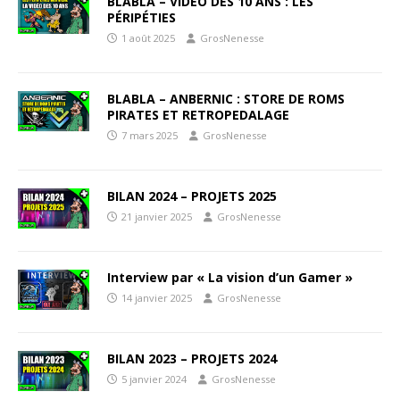
BLABLA – VIDÉO DES 10 ANS : LES
PÉRIPÉTIES
1 août 2025
GrosNenesse
BLABLA – ANBERNIC : STORE DE ROMS
PIRATES ET RETROPEDALAGE
7 mars 2025
GrosNenesse
BILAN 2024 – PROJETS 2025
21 janvier 2025
GrosNenesse
Interview par « La vision d’un Gamer »
14 janvier 2025
GrosNenesse
BILAN 2023 – PROJETS 2024
5 janvier 2024
GrosNenesse