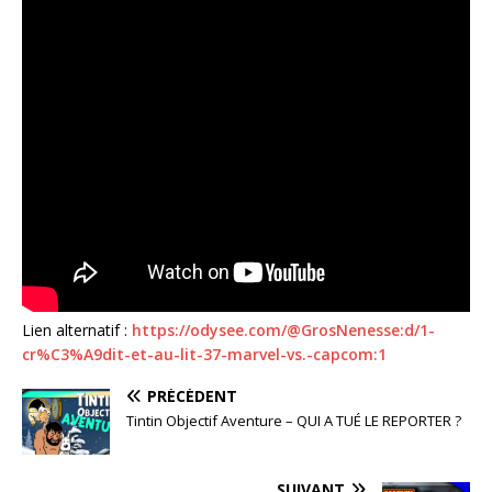
Lien alternatif :
https://odysee.com/@GrosNenesse:d/1-
cr%C3%A9dit-et-au-lit-37-marvel-vs.-capcom:1
PRÉCÉDENT
Tintin Objectif Aventure – QUI A TUÉ LE REPORTER ?
SUIVANT