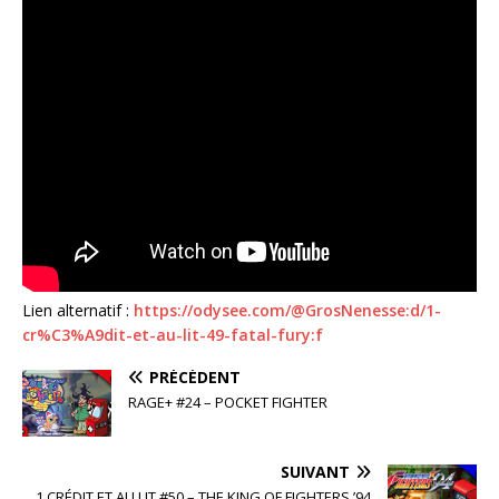
Lien alternatif :
https://odysee.com/@GrosNenesse:d/1-
cr%C3%A9dit-et-au-lit-49-fatal-fury:f
PRÉCÉDENT
RAGE+ #24 – POCKET FIGHTER
SUIVANT
1 CRÉDIT ET AU LIT #50 – THE KING OF FIGHTERS ’94