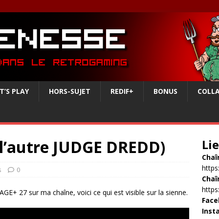
T’S PLAY
HORS-SUJET
REDIF+
BONUS
COLL
l’autre JUDGE DREDD)
Li
Chaî
http
s
0
Chaî
http
GE+ 27 sur ma chaîne, voici ce qui est visible sur la sienne.
Face
Inst