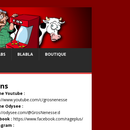
ABS
BLABLA
BOUTIQUE
ens
ne Youtube :
s://www.youtube.com/c/grosnenesse
ne Odysee :
s://odysee.com/@GrosNenesse:d
book :
https://www.facebook.com/rageplus/
agram :