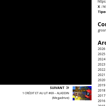
http
X :
ht
Tipe
Co
gros
Ar
2026
2025
2024
2023
2022
2021
2020
2019
SUIVANT
2018
1 CRÉDIT ET AU LIT #69 – ALADDIN
2017
(Megadrive)
2016
2015