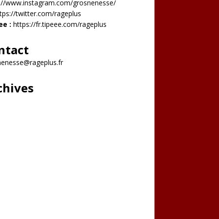
s://www.instagram.com/grosnenesse/
tps://twitter.com/rageplus
ee :
https://fr.tipeee.com/rageplus
ntact
nenesse@rageplus.fr
chives