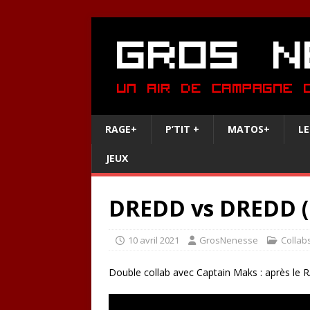
RAGE+
P’TIT +
MATOS+
LE
JEUX
DREDD vs DREDD (
10 avril 2021
GrosNenesse
Collab
Double collab avec Captain Maks : après le RA