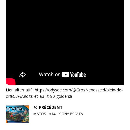
Lien alternatif : https://odysee.com/@GrosNenesse:d/plein-de-
cr%C3%A9dits-et-au-lit-80-golden:8
PRÉCÉDENT
MATOS+ #14 – SONY PS VITA