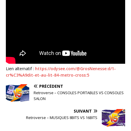
Lien alternatif :
https://odysee.com/@GrosNenesse:d/1-
cr%C3%A9dit-et-au-lit-84-metro-cross:5
PRÉCÉDENT
Retroverse – CONSOLES PORTABLES VS CONSOLES
SALON
SUIVANT
Retroverse – MUSIQUES 8BITS VS 16BITS