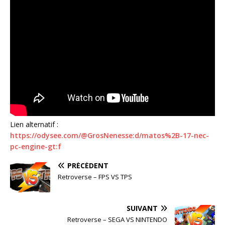
Lien alternatif :
https://odysee.com/@GrosNenesse:d/matos%2B-17-nec-
pc-engine-gt:f
PRÉCÉDENT
Retroverse – FPS VS TPS
SUIVANT
Retroverse – SEGA VS NINTENDO