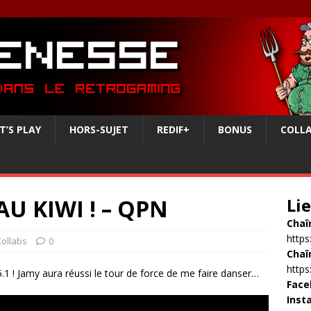
T’S PLAY
HORS-SUJET
REDIF+
BONUS
COLL
AU KIWI ! – QPN
Li
Chaî
http
Collabs
0
Chaî
http
1 ! Jamy aura réussi le tour de force de me faire danser…
Face
Inst