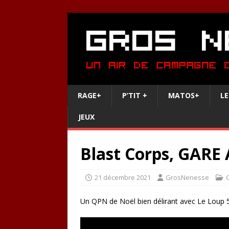
RAGE+
P’TIT +
MATOS+
LE
JEUX
Blast Corps, GARE 
21 décembre 2021
GrosNenesse
Un QPN de Noël bien délirant avec Le Loup 5.