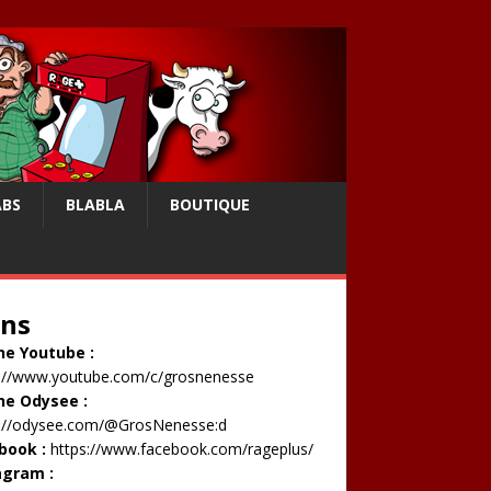
ABS
BLABLA
BOUTIQUE
ens
ne Youtube :
s://www.youtube.com/c/grosnenesse
ne Odysee :
s://odysee.com/@GrosNenesse:d
book :
https://www.facebook.com/rageplus/
agram :