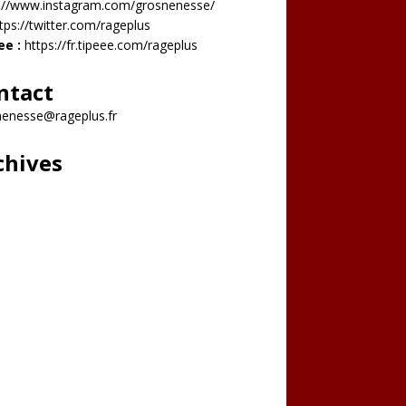
s://www.instagram.com/grosnenesse/
tps://twitter.com/rageplus
ee :
https://fr.tipeee.com/rageplus
ntact
nenesse@rageplus.fr
chives