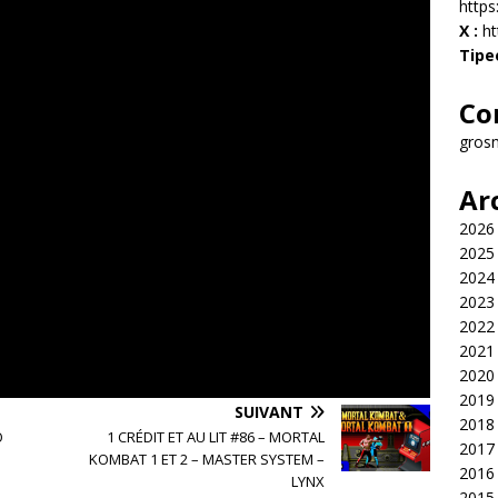
http
X :
ht
Tipe
Co
gros
Ar
2026
2025
2024
2023
2022
2021
2020
2019
SUIVANT
2018
O
1 CRÉDIT ET AU LIT #86 – MORTAL
2017
KOMBAT 1 ET 2 – MASTER SYSTEM –
2016
LYNX
2015