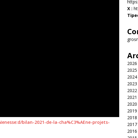
http
X :
ht
Tipe
Co
gros
Ar
2026
2025
2024
2023
2022
2021
2020
2019
2018
Nenesse:d/bilan-2021-de-la-cha%C3%AEne-projets-
2017
2016
2015