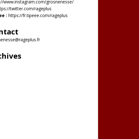
s://www.instagram.com/grosnenesse/
tps://twitter.com/rageplus
ee :
https://fr.tipeee.com/rageplus
ntact
nenesse@rageplus.fr
chives