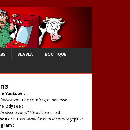
ABS
BLABLA
BOUTIQUE
ens
ne Youtube :
s://www.youtube.com/c/grosnenesse
ne Odysee :
s://odysee.com/@GrosNenesse:d
book :
https://www.facebook.com/rageplus/
agram :