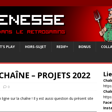
T’S PLAY
HORS-SUJET
REDIF+
BONUS
COLL
 CHAÎNE – PROJETS 2022
Li
Chaî
http
0
Chaî
http
 ligne sur la chaîne ! Il y est aussi question du présent site
Face
Inst