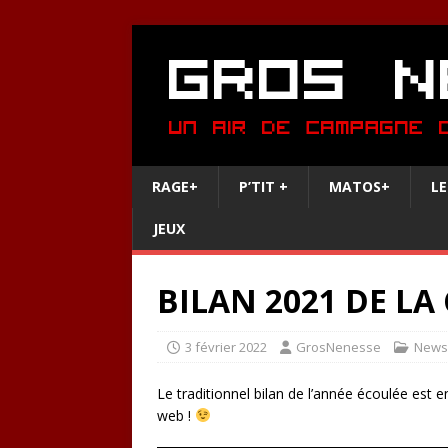
RAGE+
P’TIT +
MATOS+
LE
JEUX
BILAN 2021 DE LA
3 février 2022
GrosNenesse
News
Le traditionnel bilan de l’année écoulée est en
web !