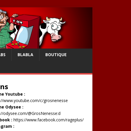
ABS
BLABLA
BOUTIQUE
ens
ne Youtube :
s://www.youtube.com/c/grosnenesse
ne Odysee :
s://odysee.com/@GrosNenesse:d
book :
https://www.facebook.com/rageplus/
agram :