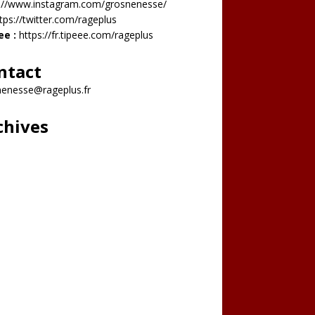
s://www.instagram.com/grosnenesse/
tps://twitter.com/rageplus
ee :
https://fr.tipeee.com/rageplus
ntact
nenesse@rageplus.fr
chives