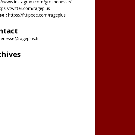
s://www.instagram.com/grosnenesse/
tps://twitter.com/rageplus
ee :
https://fr.tipeee.com/rageplus
ntact
nenesse@rageplus.fr
chives