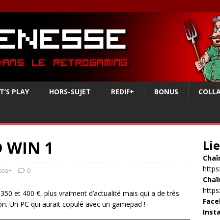
T’S PLAY
HORS-SUJET
REDIF+
BONUS
COLL
 WIN 1
Li
Chaî
http
tos+
0
Chaî
http
350 et 400 €, plus vraiment d’actualité mais qui a de très
Face
on. Un PC qui aurait copulé avec un gamepad !
Inst