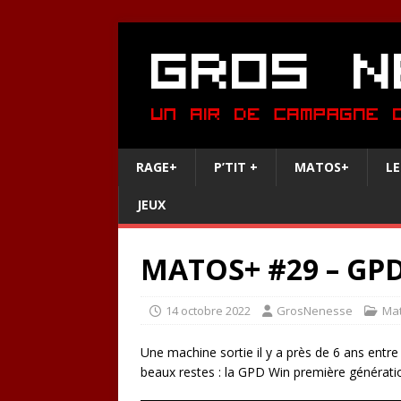
RAGE+
P’TIT +
MATOS+
LE
JEUX
MATOS+ #29 – GPD
14 octobre 2022
GrosNenesse
Ma
Une machine sortie il y a près de 6 ans entre 
beaux restes : la GPD Win première générati