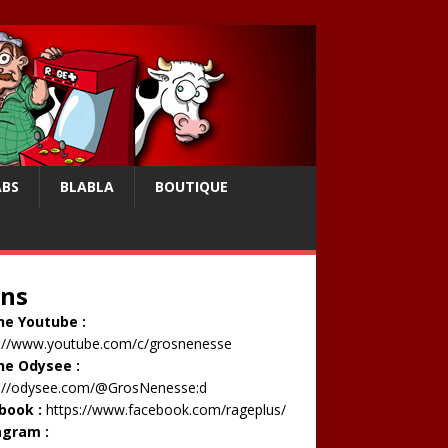
ABS
BLABLA
BOUTIQUE
ens
ne Youtube :
s://www.youtube.com/c/grosnenesse
ne Odysee :
s://odysee.com/@GrosNenesse:d
book :
https://www.facebook.com/rageplus/
agram :