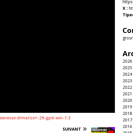
http
X :
ht
Tipe
Co
gros
Ar
2026
2025
2024
2023
2022
2021
2020
2019
2018
Nenesse:d/matos+-29-gpd-win-1:3
2017
2016
SUIVANT
2015