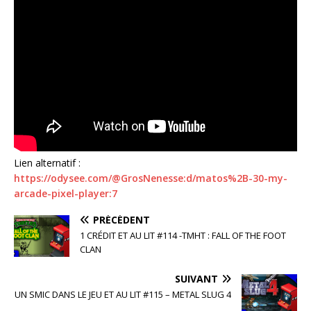
Lien alternatif :
https://odysee.com/@GrosNenesse:d/matos%2B-30-my-
arcade-pixel-player:7
PRÉCÉDENT
1 CRÉDIT ET AU LIT #114 -TMHT : FALL OF THE FOOT
CLAN
SUIVANT
UN SMIC DANS LE JEU ET AU LIT #115 – METAL SLUG 4