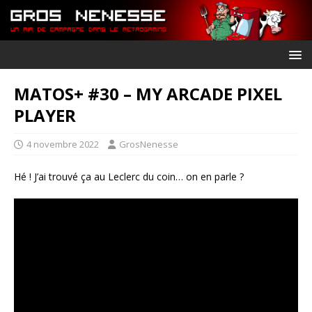
MATOS+ #30 – MY ARCADE PIXEL
PLAYER
4 novembre 2022
GrosNenesse
Hé ! J’ai trouvé ça au Leclerc du coin… on en parle ?