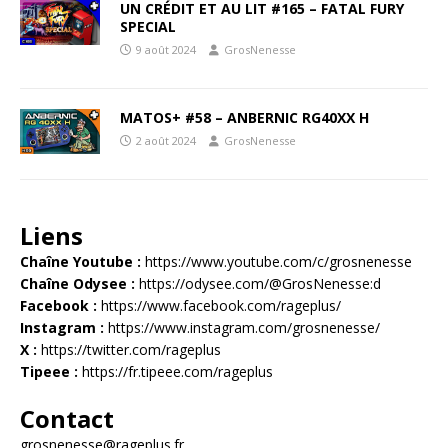
UN CRÉDIT ET AU LIT #165 – FATAL FURY
SPECIAL
9 août 2024
GrosNenesse
MATOS+ #58 – ANBERNIC RG40XX H
2 août 2024
GrosNenesse
Liens
Chaîne Youtube :
https://www.youtube.com/c/grosnenesse
Chaîne Odysee :
https://odysee.com/@GrosNenesse:d
Facebook :
https://www.facebook.com/rageplus/
Instagram :
https://www.instagram.com/grosnenesse/
X :
https://twitter.com/rageplus
Tipeee :
https://fr.tipeee.com/rageplus
Contact
grosnenesse@rageplus.fr