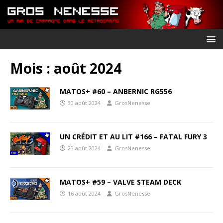
Mois :
août 2024
MATOS+ #60 – ANBERNIC RG556
30 août 2024
GrosNenesse
UN CRÉDIT ET AU LIT #166 – FATAL FURY 3
23 août 2024
GrosNenesse
MATOS+ #59 – VALVE STEAM DECK
16 août 2024
GrosNenesse