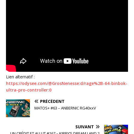
Lien alternatif :
https://odysee.com/@GrosNenesse:d/rage%2B-64-binbok-
ultra-pro-controller:0
PRÉCÉDENT
MATOS+ #63 – ANBERNIC RG40xxV
SUIVANT
UN CRÉDIT ET AU LIT #167 – KIRBY’S DREAM LAND 2