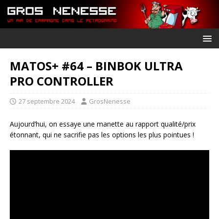
MATOS+ #64 – BINBOK ULTRA
PRO CONTROLLER
27 septembre 2024
GrosNenesse
Aujourd’hui, on essaye une manette au rapport qualité/prix
étonnant, qui ne sacrifie pas les options les plus pointues !