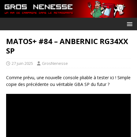
MATOS+ #84 – ANBERNIC RG34XX
SP
27 juin 2025
GrosNenesse
Comme prévu, une nouvelle console pliable à tester ici ! Simple
copie des précédente ou véritable GBA SP du futur ?