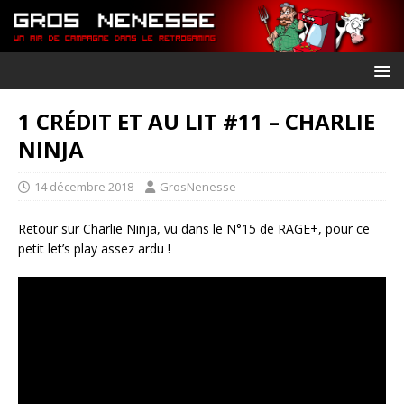
1 CRÉDIT ET AU LIT #11 – CHARLIE
NINJA
14 décembre 2018
GrosNenesse
Retour sur Charlie Ninja, vu dans le N°15 de RAGE+, pour ce
petit let’s play assez ardu !