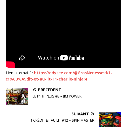
Lien alternatif :
https://odysee.com/@GrosNenesse:d/1-
cr%C3%A9dit-et-au-lit-11-charlie-ninja:4
PRÉCÉDENT
LE P’TIT PLUS #3 – JIM POWER
SUIVANT
1 CRÉDIT ET AU LIT #12 – SPIN MASTER